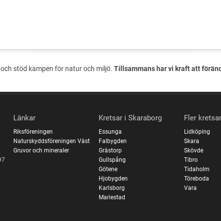
och stöd kampen för natur och miljö.
Tillsammans har vi kraft att förän
Länkar
Kretsar i Skaraborg
Fler kretsa
Riksföreningen
Essunga
Lidköping
Naturskyddsföreningen Väst
Falbygden
Skara
Gruvor och mineraler
Grästorp
Skövde
97
Gullspång
Tibro
Götene
Tidaholm
Hjobygden
Töreboda
Karlsborg
Vara
Mariestad