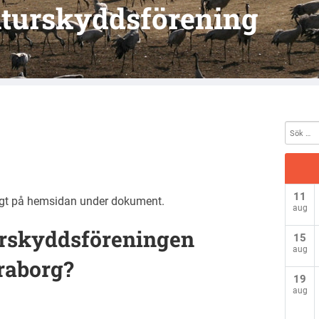
turskyddsförening
11
lagt på hemsidan under dokument.
aug
turskyddsföreningen
15
aug
raborg?
19
aug