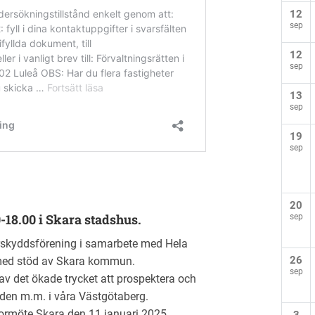
12
sep
12
sep
13
sep
19
sep
20
0-18.00 i Skara stadshus.
sep
rskyddsförening i samarbete med Hela
26
 med stöd av Skara kommun.
sep
av det ökade trycket att prospektera och
den m.m. i våra Västgötaberg.
ormöte Skara den 11 januari 2025