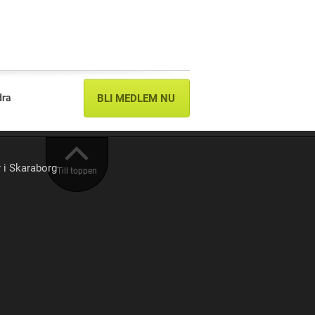
dra
BLI MEDLEM NU
r i Skaraborg
Till toppen