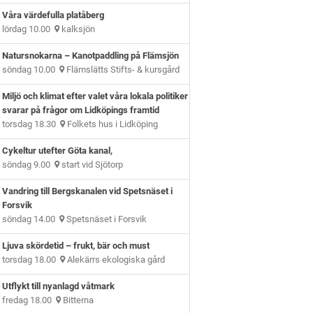
Våra värdefulla platåberg
lördag 10.00
kalksjön
Natursnokarna – Kanotpaddling på Flämsjön
söndag 10.00
Flämslätts Stifts- & kursgård
Miljö och klimat efter valet våra lokala politiker
svarar på frågor om Lidköpings framtid
torsdag 18.30
Folkets hus i Lidköping
Cykeltur utefter Göta kanal,
söndag 9.00
start vid Sjötorp
Vandring till Bergskanalen vid Spetsnäset i
Forsvik
söndag 14.00
Spetsnäset i Forsvik
Ljuva skördetid – frukt, bär och must
torsdag 18.00
Alekärrs ekologiska gård
Utflykt till nyanlagd våtmark
fredag 18.00
Bitterna