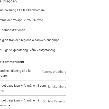
e inläggen
ns hälsning till alla Skaraborgare.
mma den 26 april 2026 i Skövde
 – demonstrationen
e gjort från den regionala samverkansgrupp
p – gruvexploatering i våra Västgötaberg
e kommentarer
ndins hälsning till alla
Tommy Westberg
rgare.
r det dags igen – Anmäl er ni som
lanskaraborg
ma.
r det dags igen – Anmäl er ni
Gunhild Peterson
l komma.