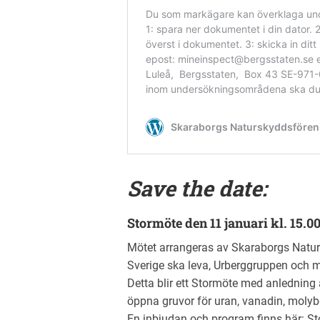
Save the date:
Stormöte den 11 januari kl. 15.0
Mötet arrangeras av Skaraborgs Natu
Sverige ska leva, Urberggruppen och
Detta blir ett Stormöte med anledning 
öppna gruvor för uran, vanadin, molyb
En inbjudan och program finns här:
St