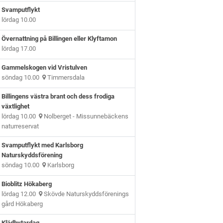
Svamputflykt
lördag 10.00
Övernattning på Billingen eller Klyftamon
lördag 17.00
Gammelskogen vid Vristulven
söndag 10.00
Timmersdala
Billingens västra brant och dess frodiga
växtlighet
lördag 10.00
Nolberget - Missunnebäckens
naturreservat
Svamputflykt med Karlsborg
Naturskyddsförening
söndag 10.00
Karlsborg
Bioblitz Hökaberg
lördag 12.00
Skövde Naturskyddsförenings
gård Hökaberg
Klädbytardag