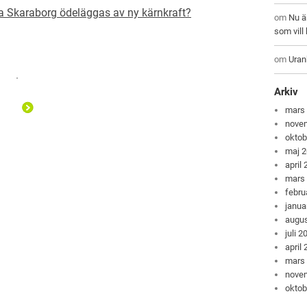
åta Skaraborg ödeläggas av ny kärnkraft?
om
Nu ä
som vil
om
Uran
Arkiv
mars
nove
oktob
maj 
april
mars
febru
janua
augus
juli 2
april
mars
nove
oktob