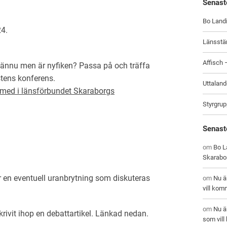
Senast
Bo Landi
4.
Länsstä
Affisch
en ännu men är nyfiken? Passa på och träffa
tens konferens.
Uttaland
 med i länsförbundet Skaraborgs
Styrgrup
Senast
om
Bo La
Skarabo
är en eventuell uranbrytning som diskuteras
om
Nu ä
vill kom
om
Nu ä
ivit ihop en debattartikel. Länkad nedan.
som vil