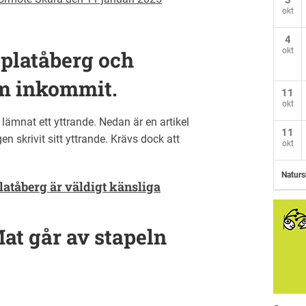
3
okt
4
okt
 platåberg och
m inkommit.
11
okt
ämnat ett yttrande. Nedan är en artikel
11
n skrivit sitt yttrande. Krävs dock att
okt
Naturs
atåberg är väldigt känsliga
at går av stapeln