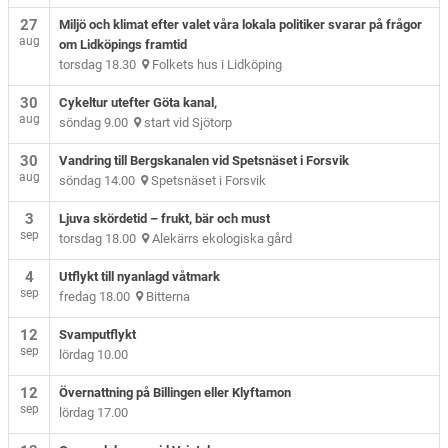
27
Miljö och klimat efter valet våra lokala politiker svarar på frågor
aug
om Lidköpings framtid
torsdag 18.30
Folkets hus i Lidköping
30
Cykeltur utefter Göta kanal,
aug
söndag 9.00
start vid Sjötorp
30
Vandring till Bergskanalen vid Spetsnäset i Forsvik
aug
söndag 14.00
Spetsnäset i Forsvik
3
Ljuva skördetid – frukt, bär och must
sep
torsdag 18.00
Alekärrs ekologiska gård
4
Utflykt till nyanlagd våtmark
sep
fredag 18.00
Bitterna
12
Svamputflykt
sep
lördag 10.00
12
Övernattning på Billingen eller Klyftamon
sep
lördag 17.00