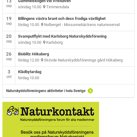
13
Gammelskogen vid Vristulven
sep
söndag 10.00
Timmersdala
19
Billingens västra brant och dess frodiga växtlighet
sep
lördag 10.00
Nolberget - Missunnebäckens naturreservat
20
Svamputflykt med Karlsborg Naturskyddsförening
sep
söndag 10.00
Karlsborg
26
Bioblitz Hökaberg
sep
lördag 12.00
Skövde Naturskyddsförenings gård Hökaberg
3
Klädbytardag
okt
lördag 10.00
Naturskyddsföreningens aktiviteter i hela Sverige