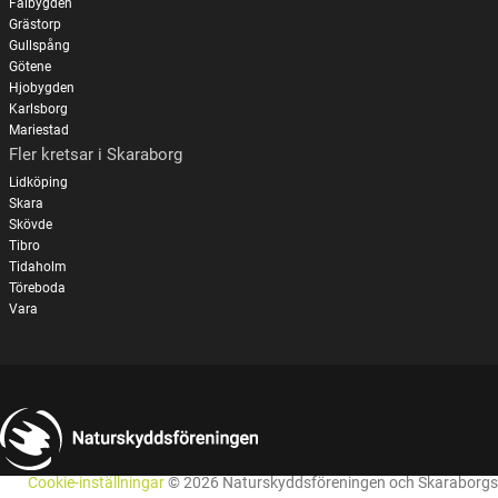
Falbygden
Grästorp
Gullspång
Götene
Hjobygden
Karlsborg
Mariestad
Fler kretsar i Skaraborg
Lidköping
Skara
Skövde
Tibro
Tidaholm
Töreboda
Vara
Cookie-inställningar
© 2026 Naturskyddsföreningen och Skaraborgs