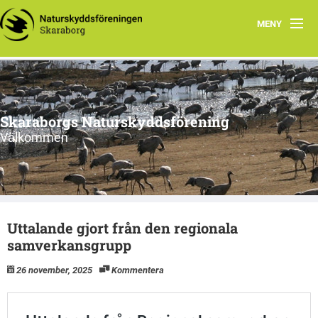
MENY
Startsida
Aktuellt
Skaraborgs Naturskyddsförening
Kontakta oss
Välkommen
Stoppa brytning av alunskiffer i Västgötabergen
Skaraborgsnatur
Uttalande gjort från den regionala
Information från styrelsen
samverkansgrupp
26 november, 2025
Kommentera