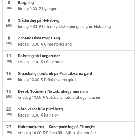
8
Bärgning
aug
lördag 9.00
Nyängen
8
Slåtterdag på Hökaberg
aug
lördag 9.30
Naturskyddsföreningens gård Hökaberg
8
Arbete: Ölmestorps äng
aug
lördag 10.00
Ölmestorps äng
11
Räfsning på Långeruder
aug
tisdag 17.00
Långeruder
15
Småskaligt jordbruk på Prästakvarna gård
aug
lördag 10.00
Prästakvarna gård
19
Besök Sötåsens Naturbruksgymnasium
aug
onsdag 18.00
Sötåsens naturbruksgymnasium
22
Våra värdefulla platåberg
aug
lördag 10.00
kalksjön
23
Natursnokarna – Kanotpaddling på Flämsjön
aug
söndag 10.00
Flämslätts Stifts- & kursgård