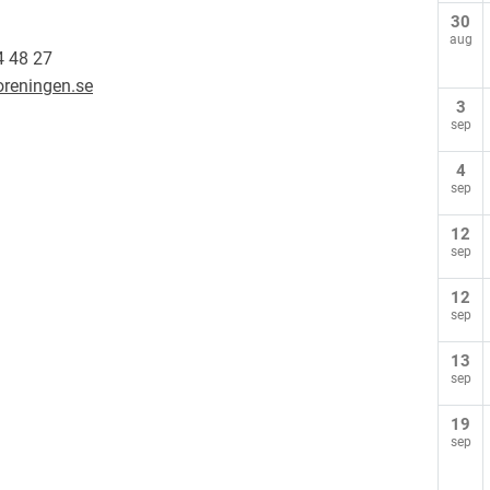
30
aug
4 48 27
oreningen.se
3
sep
4
sep
12
sep
12
sep
13
sep
19
sep