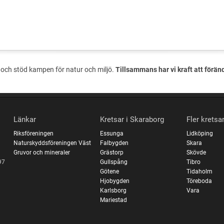
och stöd kampen för natur och miljö.
Tillsammans har vi kraft att förän
Länkar
Kretsar i Skaraborg
Fler kretsa
Riksföreningen
Essunga
Lidköping
Naturskyddsföreningen Väst
Falbygden
Skara
Gruvor och mineraler
Grästorp
Skövde
97
Gullspång
Tibro
Götene
Tidaholm
Hjobygden
Töreboda
Karlsborg
Vara
Mariestad