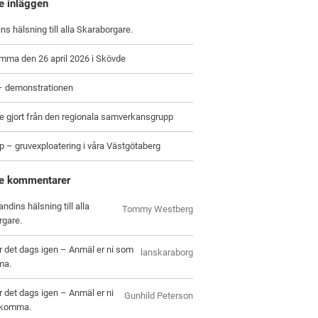
e inläggen
ns hälsning till alla Skaraborgare.
mma den 26 april 2026 i Skövde
 – demonstrationen
e gjort från den regionala samverkansgrupp
p – gruvexploatering i våra Västgötaberg
e kommentarer
ndins hälsning till alla
Tommy Westberg
rgare.
r det dags igen – Anmäl er ni som
lanskaraborg
ma.
r det dags igen – Anmäl er ni
Gunhild Peterson
l komma.