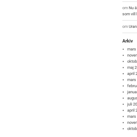
om
Nu ä
som vil
om
Uran
Arkiv
mars
nove
oktob
maj 
april
mars
febru
janua
augus
juli 2
april
mars
nove
oktob