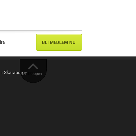
dra
BLI MEDLEM NU
r i Skaraborg
Till toppen