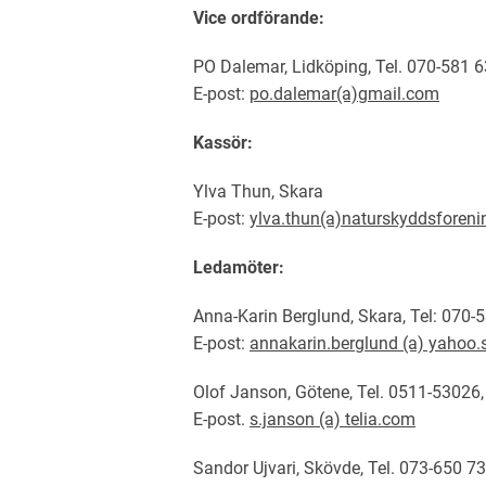
Vice ordförande:
PO Dalemar, Lidköping, Tel. 070-581 6
E-post:
po.dalemar(a)gmail.com
Kassör:
Ylva Thun, Skara
E-post:
ylva.thun(a)naturskyddsforeni
Ledamöter:
Anna-Karin Berglund, Skara, Tel: 070-
E-post:
annakarin.berglund (a) yahoo.
Olof Janson, Götene, Tel. 0511-53026,
E-post.
s.janson (a) telia.com
Sandor Ujvari, Skövde, Tel. 073-650 73