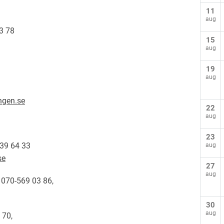
11
aug
3 78
15
aug
19
aug
ngen.se
22
aug
23
539 64 33
aug
se
27
aug
 070-569 03 86,
30
aug
 70,