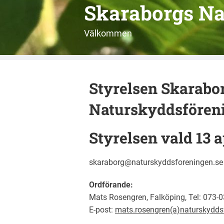
Skaraborgs Na
Välkommen
Styrelsen Skarabo
Naturskyddsfören
Styrelsen vald 13 a
skaraborg@naturskyddsforeningen.se
Ordförande:
Mats Rosengren, Falköping, Tel: 073-
E-post:
mats.rosengren(a)naturskydds