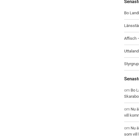
Senast
Bo Landi
Länsstä
Affisch
Uttaland
Styrgrup
Senast
om
Bo La
Skarabo
om
Nu ä
vill kom
om
Nu ä
som vil