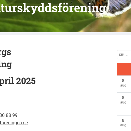
turskyddsförening
rgs
ing
pril 2025
8
aug
8
aug
030 88 99
8
foreningen.se
aug