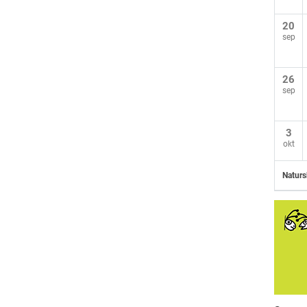
20
sep
26
sep
3
okt
Naturs