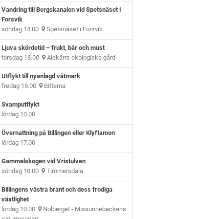
Vandring till Bergskanalen vid Spetsnäset i
Forsvik
söndag 14.00
Spetsnäset i Forsvik
Ljuva skördetid – frukt, bär och must
torsdag 18.00
Alekärrs ekologiska gård
Utflykt till nyanlagd våtmark
fredag 18.00
Bitterna
Svamputflykt
lördag 10.00
Övernattning på Billingen eller Klyftamon
lördag 17.00
Gammelskogen vid Vristulven
söndag 10.00
Timmersdala
Billingens västra brant och dess frodiga
växtlighet
lördag 10.00
Nolberget - Missunnebäckens
naturreservat