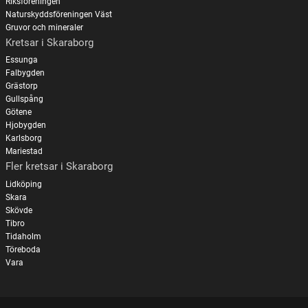
Riksföreningen
Naturskyddsföreningen Väst
Gruvor och mineraler
Kretsar i Skaraborg
Essunga
Falbygden
Grästorp
Gullspång
Götene
Hjobygden
Karlsborg
Mariestad
Fler kretsar i Skaraborg
Lidköping
Skara
Skövde
Tibro
Tidaholm
Töreboda
Vara