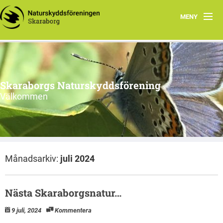
MENY
Startsida
Aktuellt
Skaraborgs Naturskyddsförening
Kontakta oss
Välkommen
Stoppa brytning av alunskiffer i Västgötabergen
Skaraborgsnatur
Månadsarkiv:
juli 2024
Information från styrelsen
Nästa Skaraborgsnatur…
9 juli, 2024
Kommentera