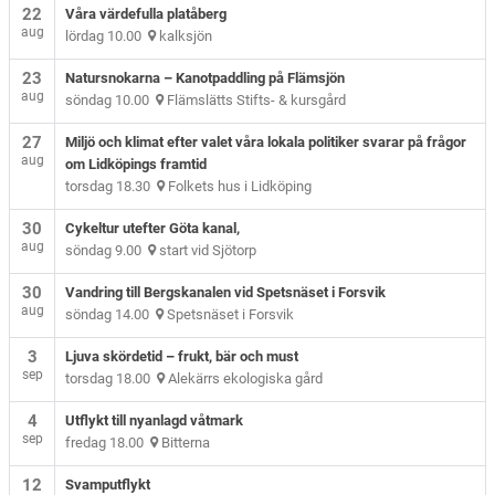
22
Våra värdefulla platåberg
aug
lördag 10.00
kalksjön
23
Natursnokarna – Kanotpaddling på Flämsjön
aug
söndag 10.00
Flämslätts Stifts- & kursgård
27
Miljö och klimat efter valet våra lokala politiker svarar på frågor
aug
om Lidköpings framtid
torsdag 18.30
Folkets hus i Lidköping
30
Cykeltur utefter Göta kanal,
aug
söndag 9.00
start vid Sjötorp
30
Vandring till Bergskanalen vid Spetsnäset i Forsvik
aug
söndag 14.00
Spetsnäset i Forsvik
3
Ljuva skördetid – frukt, bär och must
sep
torsdag 18.00
Alekärrs ekologiska gård
4
Utflykt till nyanlagd våtmark
sep
fredag 18.00
Bitterna
12
Svamputflykt