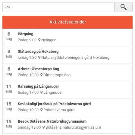
Aktivitetskalender
8
Bärgning
aug
lördag 9.00
Nyängen
8
Slåtterdag på Hökaberg
aug
lördag 9.30
Naturskyddsföreningens gård Hökaberg
8
Arbete: Ölmestorps äng
aug
lördag 10.00
Ölmestorps äng
11
Räfsning på Långeruder
aug
tisdag 17.00
Långeruder
15
Småskaligt jordbruk på Prästakvarna gård
aug
lördag 10.00
Prästakvarna gård
19
Besök Sötåsens Naturbruksgymnasium
aug
onsdag 18.00
Sötåsens naturbruksgymnasium