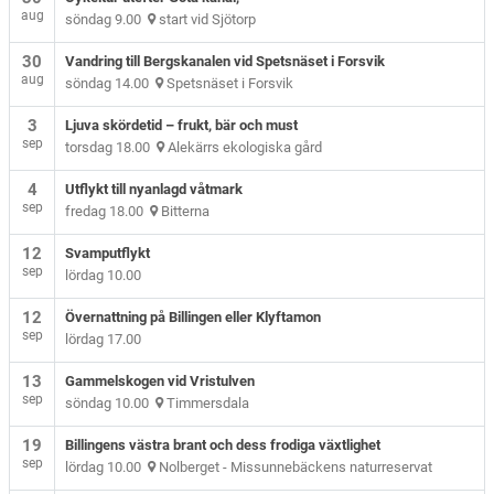
aug
söndag 9.00
start vid Sjötorp
30
Vandring till Bergskanalen vid Spetsnäset i Forsvik
aug
söndag 14.00
Spetsnäset i Forsvik
3
Ljuva skördetid – frukt, bär och must
sep
torsdag 18.00
Alekärrs ekologiska gård
4
Utflykt till nyanlagd våtmark
sep
fredag 18.00
Bitterna
12
Svamputflykt
sep
lördag 10.00
12
Övernattning på Billingen eller Klyftamon
sep
lördag 17.00
13
Gammelskogen vid Vristulven
sep
söndag 10.00
Timmersdala
19
Billingens västra brant och dess frodiga växtlighet
sep
lördag 10.00
Nolberget - Missunnebäckens naturreservat