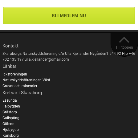
BLI MEDLEM NU
Kontakt
Till toppen
Skaraborgs Naturskyddsförening c/o Ulla Kjellander Nygården1 544 92 Hjo +46
702 135 197 ulla.kjellander@gmail.com
Länkar
Riksföreningen
Naturskyddsföreningen Väst
Gruvor och mineraler
Kretsar i Skaraborg
Essunga
Falbygden
Grästorp
Gullspång
Götene
Hjobygden
Karlsborg