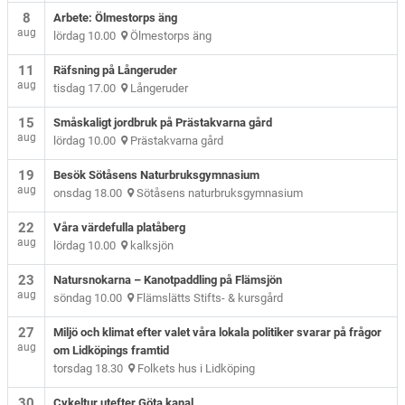
8
Arbete: Ölmestorps äng
aug
lördag 10.00
Ölmestorps äng
11
Räfsning på Långeruder
aug
tisdag 17.00
Långeruder
15
Småskaligt jordbruk på Prästakvarna gård
aug
lördag 10.00
Prästakvarna gård
19
Besök Sötåsens Naturbruksgymnasium
aug
onsdag 18.00
Sötåsens naturbruksgymnasium
22
Våra värdefulla platåberg
aug
lördag 10.00
kalksjön
23
Natursnokarna – Kanotpaddling på Flämsjön
aug
söndag 10.00
Flämslätts Stifts- & kursgård
27
Miljö och klimat efter valet våra lokala politiker svarar på frågor
aug
om Lidköpings framtid
torsdag 18.30
Folkets hus i Lidköping
30
Cykeltur utefter Göta kanal,