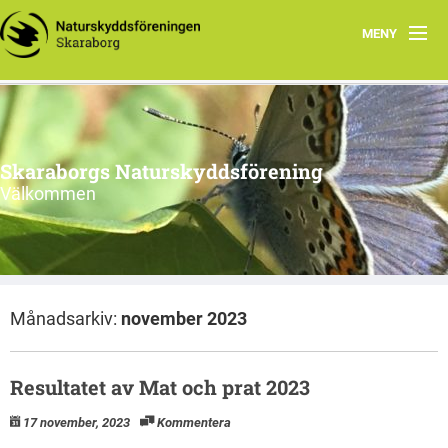
MENY
Startsida
Aktuellt
Skaraborgs Naturskyddsförening
Kontakta oss
Välkommen
Stoppa brytning av alunskiffer i Västgötabergen
Skaraborgsnatur
Månadsarkiv:
november 2023
Information från styrelsen
Resultatet av Mat och prat 2023
17 november, 2023
Kommentera