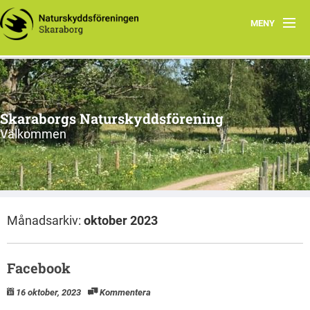
MENY
Startsida
Aktuellt
Skaraborgs Naturskyddsförening
Kontakta oss
Välkommen
Stoppa brytning av alunskiffer i Västgötabergen
Skaraborgsnatur
Månadsarkiv:
oktober 2023
Information från styrelsen
Facebook
16 oktober, 2023
Kommentera