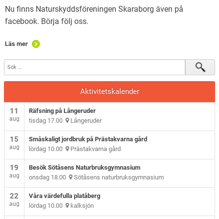
Nu finns Naturskyddsföreningen Skaraborg även på
facebook. Börja följ oss.
Läs mer
Aktivitetskalender
11
Räfsning på Långeruder
aug
tisdag 17.00
Långeruder
15
Småskaligt jordbruk på Prästakvarna gård
aug
lördag 10.00
Prästakvarna gård
19
Besök Sötåsens Naturbruksgymnasium
aug
onsdag 18.00
Sötåsens naturbruksgymnasium
22
Våra värdefulla platåberg
aug
lördag 10.00
kalksjön