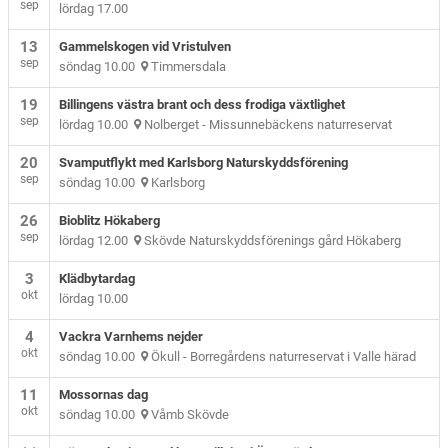
sep
lördag 17.00
13
Gammelskogen vid Vristulven
sep
söndag 10.00
Timmersdala
19
Billingens västra brant och dess frodiga växtlighet
sep
lördag 10.00
Nolberget - Missunnebäckens naturreservat
20
Svamputflykt med Karlsborg Naturskyddsförening
sep
söndag 10.00
Karlsborg
26
Bioblitz Hökaberg
sep
lördag 12.00
Skövde Naturskyddsförenings gård Hökaberg
3
Klädbytardag
okt
lördag 10.00
4
Vackra Varnhems nejder
okt
söndag 10.00
Ökull - Borregårdens naturreservat i Valle härad
11
Mossornas dag
okt
söndag 10.00
Våmb Skövde