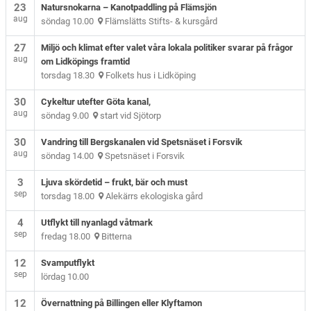
23
Natursnokarna – Kanotpaddling på Flämsjön
aug
söndag 10.00
Flämslätts Stifts- & kursgård
27
Miljö och klimat efter valet våra lokala politiker svarar på frågor
aug
om Lidköpings framtid
torsdag 18.30
Folkets hus i Lidköping
30
Cykeltur utefter Göta kanal,
aug
söndag 9.00
start vid Sjötorp
30
Vandring till Bergskanalen vid Spetsnäset i Forsvik
aug
söndag 14.00
Spetsnäset i Forsvik
3
Ljuva skördetid – frukt, bär och must
sep
torsdag 18.00
Alekärrs ekologiska gård
4
Utflykt till nyanlagd våtmark
sep
fredag 18.00
Bitterna
12
Svamputflykt
sep
lördag 10.00
12
Övernattning på Billingen eller Klyftamon