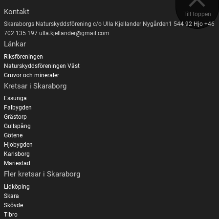
Kontakt
Till toppen
Skaraborgs Naturskyddsförening c/o Ulla Kjellander Nygården1 544 92 Hjo +46
702 135 197 ulla.kjellander@gmail.com
Länkar
Riksföreningen
Naturskyddsföreningen Väst
Gruvor och mineraler
Kretsar i Skaraborg
Essunga
Falbygden
Grästorp
Gullspång
Götene
Hjobygden
Karlsborg
Mariestad
Fler kretsar i Skaraborg
Lidköping
Skara
Skövde
Tibro